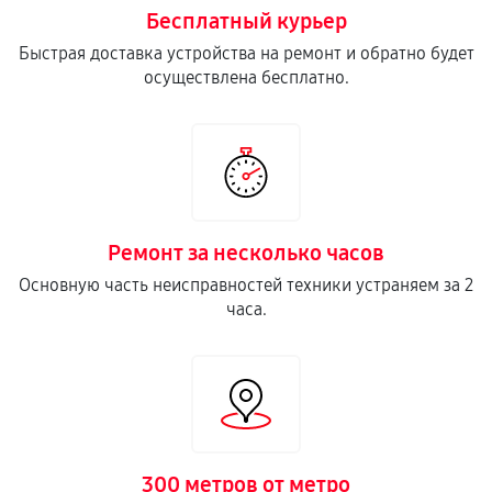
Бесплатный курьер
Замена кнопки включения
Быстрая доставка устройства на ремонт и обратно будет
640
от 70 мин
осуществлена бесплатно.
Замена камеры телефона
470
от 80 мин
Замена USB порта телефона
430
от 60 мин
Ремонт за несколько часов
Основную часть неисправностей техники устраняем за 2
Ремонт цепи питания телефона
часа.
1870
от 70 мин
Замена Wi-Fi телефона
380
от 40 мин
Ремонт динамика телефона
300 метров от метро